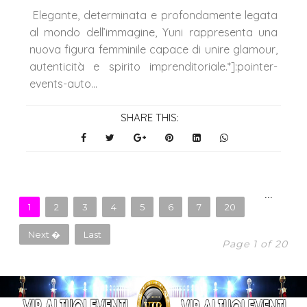
Elegante, determinata e profondamente legata
al mondo dell’immagine, Yuni rappresenta una
nuova figura femminile capace di unire glamour,
autenticità e spirito imprenditoriale.*]:pointer-
events-auto...
SHARE THIS:
...
1
2
3
4
5
6
7
20
Next �
Last
Page 1 of 20