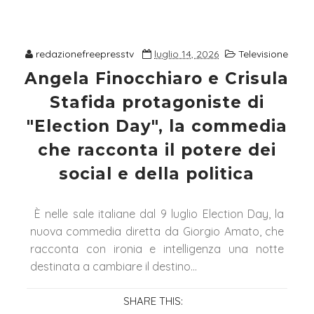
redazionefreepresstv
luglio 14, 2026
Televisione
Angela Finocchiaro e Crisula
Stafida protagoniste di
"Election Day", la commedia
che racconta il potere dei
social e della politica
È nelle sale italiane dal 9 luglio Election Day, la
nuova commedia diretta da Giorgio Amato, che
racconta con ironia e intelligenza una notte
destinata a cambiare il destino...
SHARE THIS: