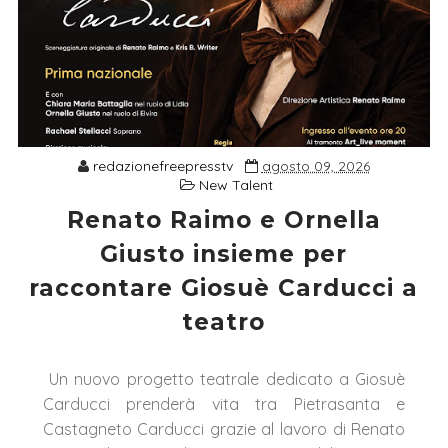
redazionefreepresstv
agosto 09, 2026
New Talent
Renato Raimo e Ornella
Giusto insieme per
raccontare Giosuè Carducci a
teatro
Un nuovo progetto teatrale dedicato a Giosuè
Carducci prenderà vita tra Pietrasanta e
Castagneto Carducci grazie al lavoro di Renato