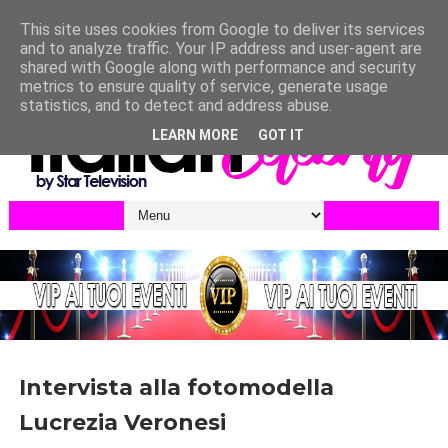
This site uses cookies from Google to deliver its services
and to analyze traffic. Your IP address and user-agent are
shared with Google along with performance and security
metrics to ensure quality of service, generate usage
statistics, and to detect and address abuse.
LEARN MORE
GOT IT
Intervista alla fotomodella
Lucrezia Veronesi