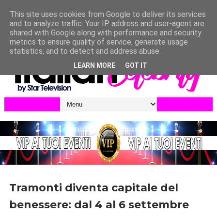
This site uses cookies from Google to deliver its services
and to analyze traffic. Your IP address and user-agent are
shared with Google along with performance and security
metrics to ensure quality of service, generate usage
statistics, and to detect and address abuse.
LEARN MORE
GOT IT
Tramonti diventa capitale del
benessere: dal 4 al 6 settembre