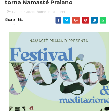
torna Namasté Praiano
Events
,
Gossip
,
home
,
New Talent
Share This: