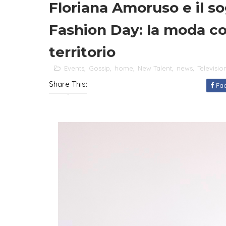
Floriana Amoruso e il s
Fashion Day: la moda co
territorio
Events
,
Gossip
,
home
,
New Talent
,
news
,
Televisio
Share This:
Fa