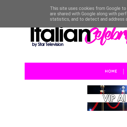
This site uses cookies from Google to d
are shared with Google along with perf
statistics, and to detect and address 
HOME