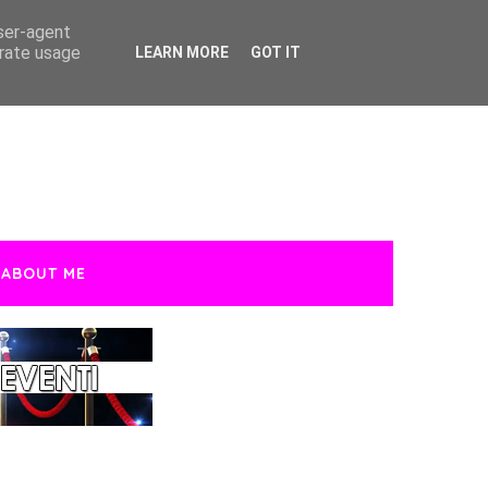
user-agent
erate usage
LEARN MORE
GOT IT
ABOUT ME