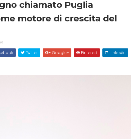
ogno chiamato Puglia
me motore di crescita del
ne
cebook
Twitter
Google+
Pinterest
Linkedin