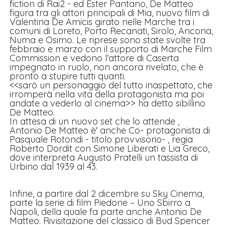
fiction di Rai2 - ed Ester Pantano, De Matteo
figura tra gli attori principali di Mia, nuovo film di
Valentina De Amicis girato nelle Marche tra i
comuni di Loreto, Porto Recanati, Sirolo, Ancona,
Numa e Osimo. Le riprese sono state svolte tra
febbraio e marzo con il supporto di Marche Film
Commission e vedono l’attore di Caserta
impegnato in ruolo, non ancora rivelato, che è
pronto a stupire tutti quanti.
<<sarò un personaggio del tutto inaspettato, che
irromperà nella vita della protagonista ma poi
andate a vederlo al cinema>> ha detto sibillino
De Matteo.
In attesa di un nuovo set che lo attende ,
Antonio De Matteo è' anche Co- protagonista di
Pasquale Rotondi - titolo provvisorio- , regia
Roberto Dordit con Simone Liberati e Lia Greco,
dove interpreta Augusto Pratelli un tassista di
Urbino dal 1939 al 43.
Infine, a partire dal 2 dicembre su Sky Cinema,
parte la serie di film Piedone – Uno Sbirro a
Napoli, della quale fa parte anche Antonio De
Matteo. Rivisitazione del classico di Bud Spencer