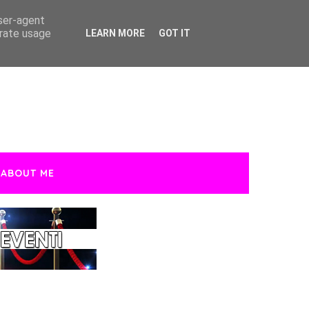
user-agent
erate usage
LEARN MORE
GOT IT
ABOUT ME