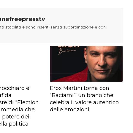
ionefreepresstv
tà stabilita e sono inseriti senza subordinazione e con
nocchiaro e
Erox Martini torna con
afida
“Baciami”: un brano che
te di "Election
celebra il valore autentico
commedia che
delle emozioni
l potere dei
lla politica