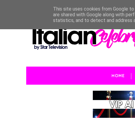
This site uses cookies from Google to d
are shared with Google along with perf
statistics, and to detect and address 
HOME