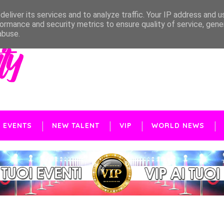
eliver its services and to analyze traffic. Your IP address and 
ormance and security metrics to ensure quality of service, gen
abuse.
EVENTS
NEW TALENT
VIP
WORLD NEWS