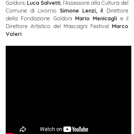
Goldoni,
Luca Salvetti
, l’Assessore alla Cultura del
Comune di Livorno
Simone Lenzi, il
Direttore
della Fondazione Goldoni
Mario Menicagli
e il
Direttore Artistico del Mascagni Festival
Marco
Voleri
.